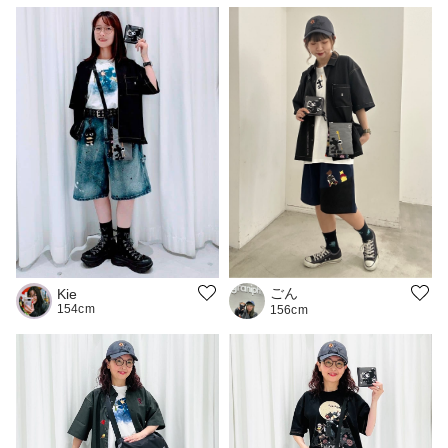
ごん
Kie
154cm
156cm