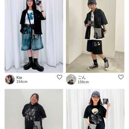
ごん
Kie
154cm
156cm