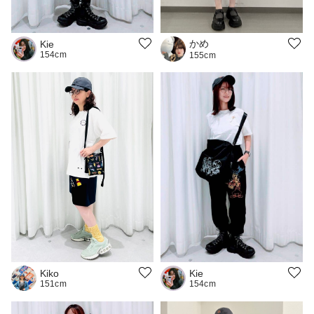
かめ
Kie
154cm
155cm
Kie
Kiko
154cm
151cm