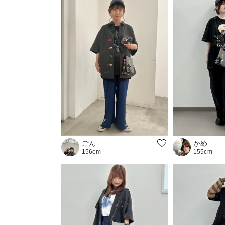
かめ
ごん
155cm
156cm