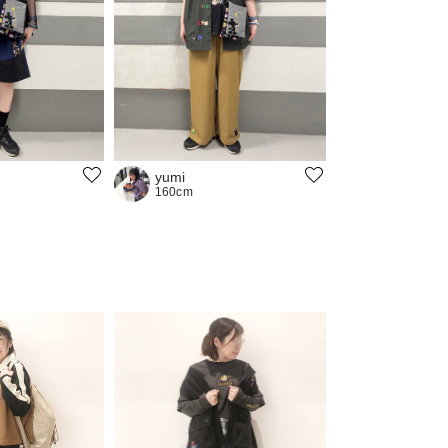
yumi
160cm