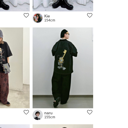
Kie
154cm
naru
155cm