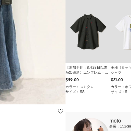
【追加予約：8月28日以降
王様（ミッ
順次発送】エンブレム・ハ
シャツ
ートレス｜ルーズフィット
$‌59.00
$‌31.00
半袖シャツ
カラー：スミクロ
カラー：ホ
サイズ：SS
サイズ：S
moto
身長：152c