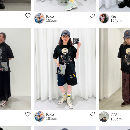
Kie
Kiko
154cm
151cm
ごん
Kiko
151cm
156cm