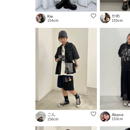
かめ
Kie
154cm
155cm
ごん
Akane
153cm
156cm