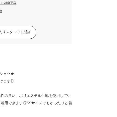
ット湘南平塚
am
入りスタッフに追加
シャツ★
けます◎
気性の良い、ポリエステル生地を使用してい
着用できます◎SSサイズでもゆったりと着