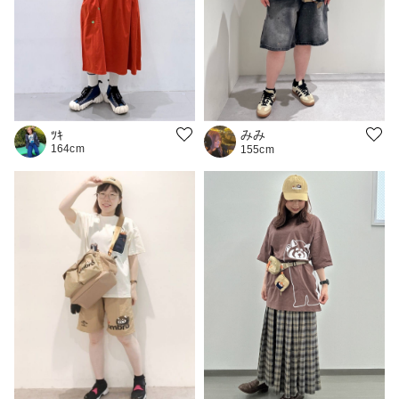
みみ
ﾂｷ
164cm
155cm