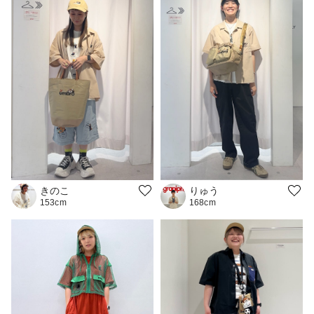
きのこ
りゅう
153cm
168cm