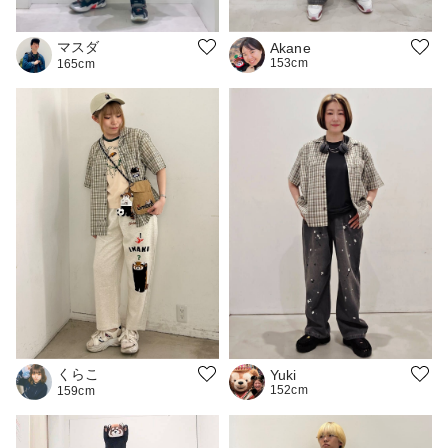
マスダ
Akane
153cm
165cm
くらこ
Yuki
152cm
159cm