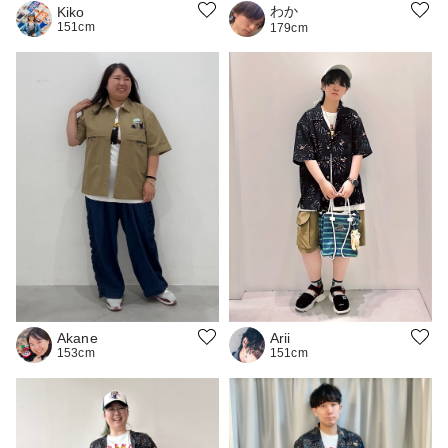
わか
Kiko
151cm
179cm
Akane
Arii
153cm
151cm