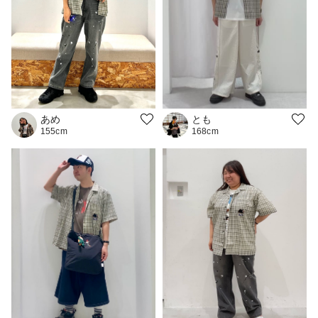
とも
あめ
168cm
155cm