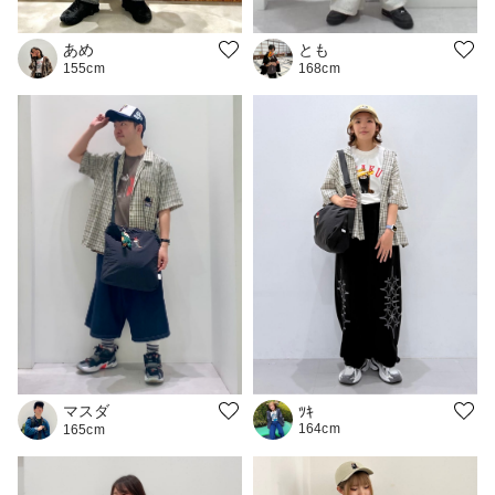
とも
あめ
168cm
155cm
マスダ
ﾂｷ
164cm
165cm