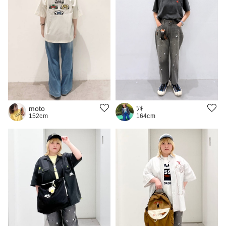
moto
ﾂｷ
152cm
164cm