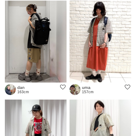
uma
dan
157cm
163cm