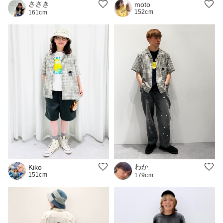
ささき
moto
152cm
161cm
わか
Kiko
151cm
179cm