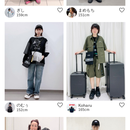
まめもち
ぎし
151cm
159cm
のむぅ
Koharu
165cm
152cm