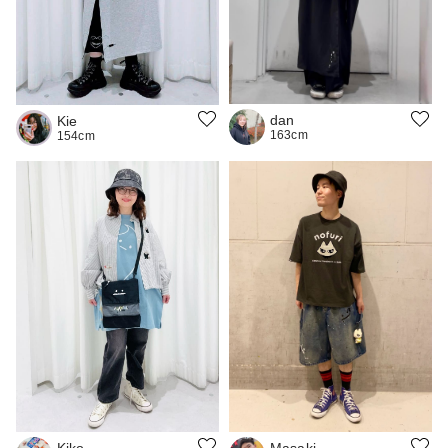
dan
Kie
163cm
154cm
Masaki
Kiko