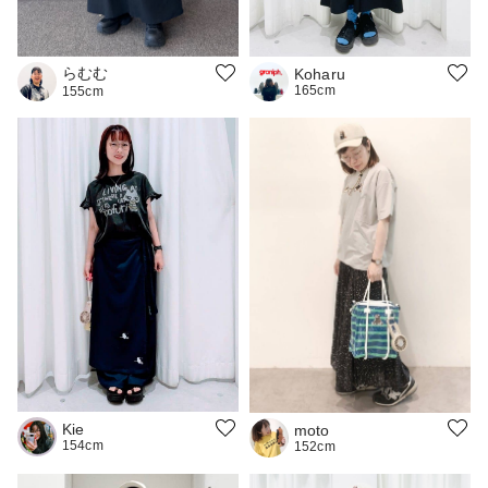
らむむ
Koharu
165cm
155cm
Kie
moto
154cm
152cm