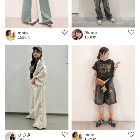
Akane
moto
153cm
152cm
ささき
moto
152cm
161cm