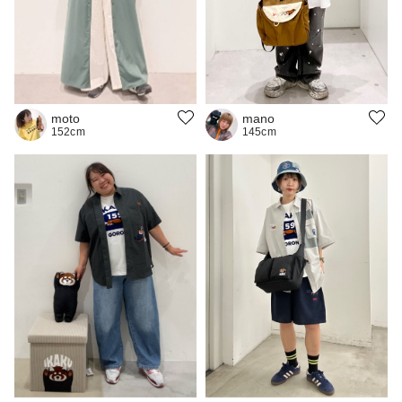
moto
mano
152cm
145cm