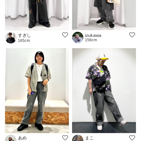
すぎし
izukawa
156cm
165cm
あめ
まこ