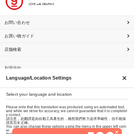
LOVE with GRAPHIC
お問い合わせ
お買い物ガイド
店舗検索
利用規約
Language/Location Settings
プライバシーポリシー
特定商取引法に基づく表示
Select your language and location
会社概要
Please note that this translation was produced using an automated tool,
and while we strive for accuracy, we cannot guarantee that it is completel
y correct.
請注意，此翻譯是由自動工具產生的，雖然我們努力追求準確性，但不能保
證其完全正確。
You can also change these options using the menu in the upper left corn
×
er.