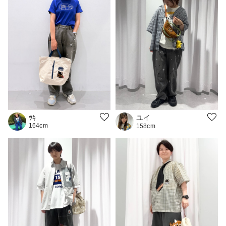
ユイ
ﾂｷ
164cm
158cm