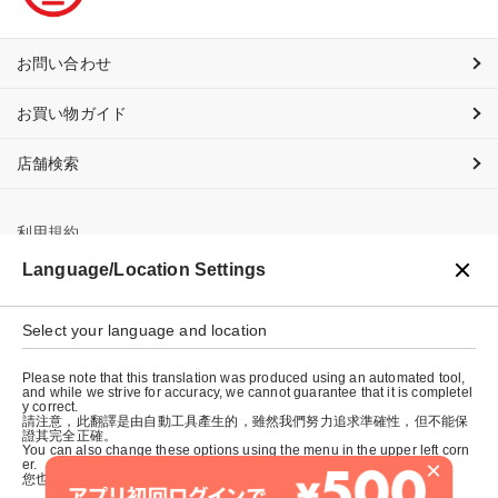
お問い合わせ
お買い物ガイド
店舗検索
利用規約
Language/Location Settings
プライバシーポリシー
特定商取引法に基づく表示
Select your language and location
会社概要
Please note that this translation was produced using an automated tool,
and while we strive for accuracy, we cannot guarantee that it is completel
y correct.
請注意，此翻譯是由自動工具產生的，雖然我們努力追求準確性，但不能保
證其完全正確。
You can also change these options using the menu in the upper left corn
×
er.
您也可以使用左上角的選單來更改這些選項。