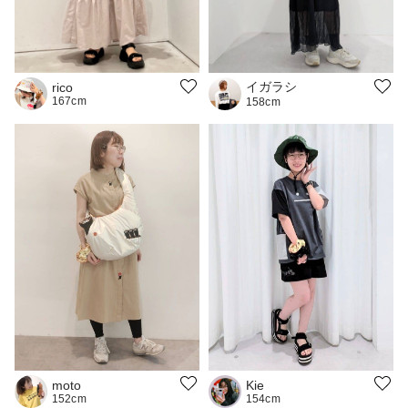
イガラシ
rico
167cm
158cm
Kie
moto
154cm
152cm