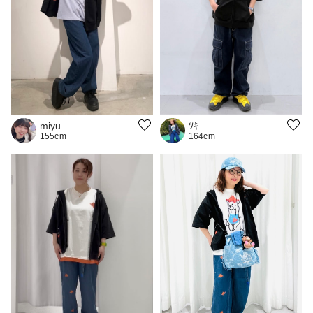
miyu
ﾂｷ
155cm
164cm