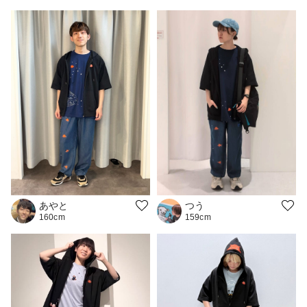
つう
あやと
159cm
160cm