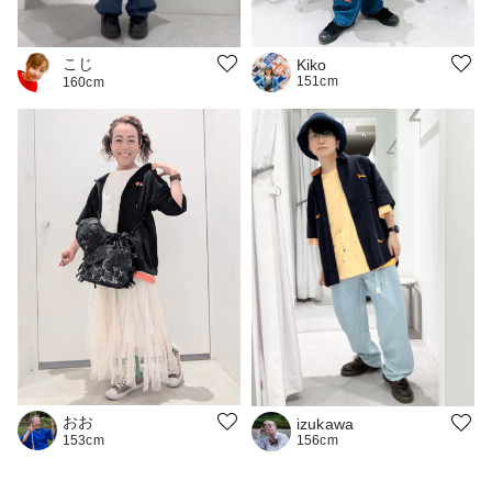
こじ
Kiko
151cm
160cm
おお
izukawa
156cm
153cm