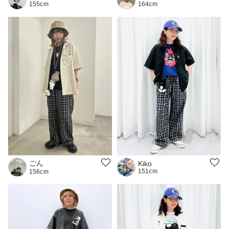
155cm
164cm
ごん
Kiko
151cm
156cm