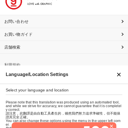
LOVE with GRAPHIC
お問い合わせ
お買い物ガイド
店舗検索
利用規約
Language/Location Settings
プライバシーポリシー
Select your language and location
特定商取引法に基づく表示
Please note that this translation was produced using an automated tool,
会社概要
and while we strive for accuracy, we cannot guarantee that it is completel
y correct.
請注意，此翻譯是由自動工具產生的，雖然我們努力追求準確性，但不能保
證其完全正確。
You can also change these options using the menu in the upper left corn
×
er.