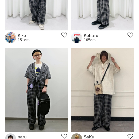
Kiko
Koharu
151cm
165cm
naru
SaKu