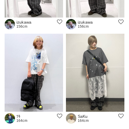
izukawa
izukawa
156cm
156cm
SaKu
ﾂｷ
164cm
164cm