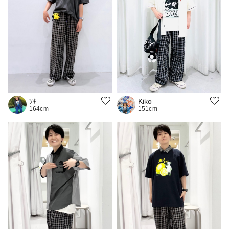
Kiko
ﾂｷ
151cm
164cm