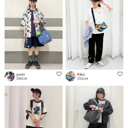
yumi
Kiko
160cm
151cm