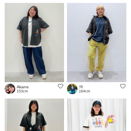
ﾂｷ
Akane
164cm
153cm