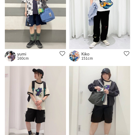
yumi
Kiko
160cm
151cm