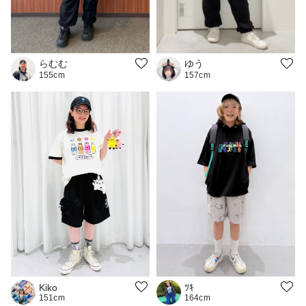
ゆう
らむむ
157cm
155cm
Kiko
ﾂｷ
151cm
164cm