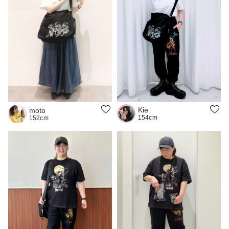
Kie
moto
154cm
152cm