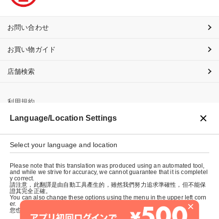
お問い合わせ
お買い物ガイド
店舗検索
利用規約
Language/Location Settings
プライバシーポリシー
Select your language and location
特定商取引法に基づく表示
Please note that this translation was produced using an automated tool,
会社概要
and while we strive for accuracy, we cannot guarantee that it is completel
y correct.
請注意，此翻譯是由自動工具產生的，雖然我們努力追求準確性，但不能保
證其完全正確。
You can also change these options using the menu in the upper left corn
×
er.
您也可以使用左上角的選單來更改這些選項。