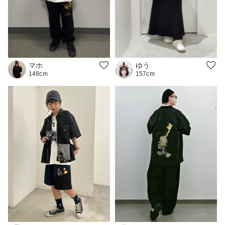
ゆう
マホ
157cm
148cm