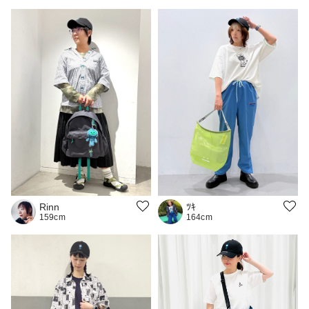
Rinn
ﾂｷ
159cm
164cm