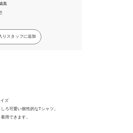
倉敷
am
入りスタッフに追加
サイズ
しろ可愛い個性的なTシャツ。
と着用できます。
！