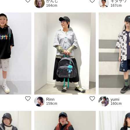
かんじ
キタザワ
164cm
167cm
Rinn
yumi
159cm
160cm