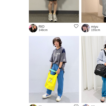
RIO
miyu
148cm
155cm