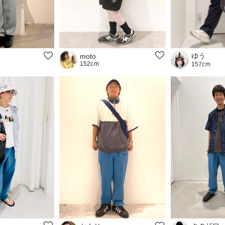
ゆう
moto
152cm
157cm