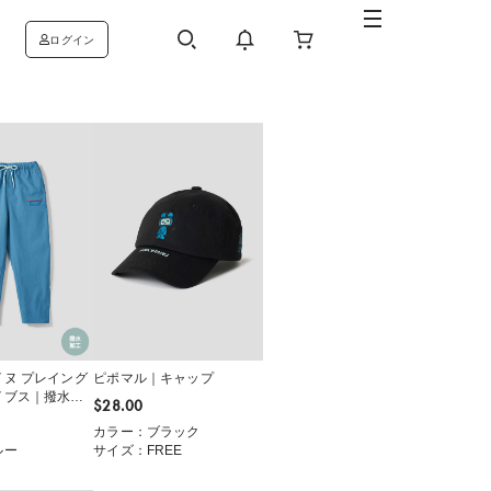
ログイン
ヌ プレイング
ピポマル｜キャップ
イブス｜撥水サ
$‌28.00
プパンツ
カラー：ブラック
ルー
サイズ：FREE