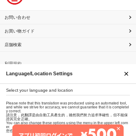
お問い合わせ
お買い物ガイド
店舗検索
利用規約
Language/Location Settings
プライバシーポリシー
Select your language and location
特定商取引法に基づく表示
Please note that this translation was produced using an automated tool,
会社概要
and while we strive for accuracy, we cannot guarantee that it is completel
y correct.
請注意，此翻譯是由自動工具產生的，雖然我們努力追求準確性，但不能保
證其完全正確。
You can also change these options using the menu in the upper left corn
×
er.
您也可以使用左上角的選單來更改這些選項。