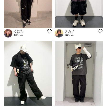
タカノ
くぼた
160cm
165cm