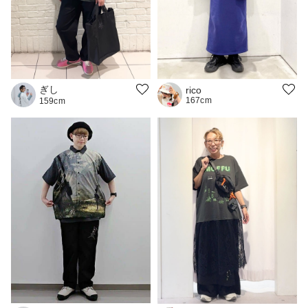
ぎし
rico
167cm
159cm