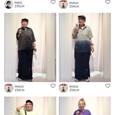
naru
moco
155cm
154cm
moco
moco
154cm
154cm