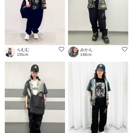
みかん
らむむ
148cm
155cm