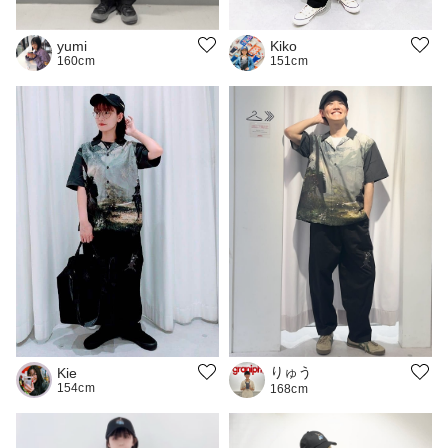
Kiko
yumi
151cm
160cm
りゅう
Kie
154cm
168cm