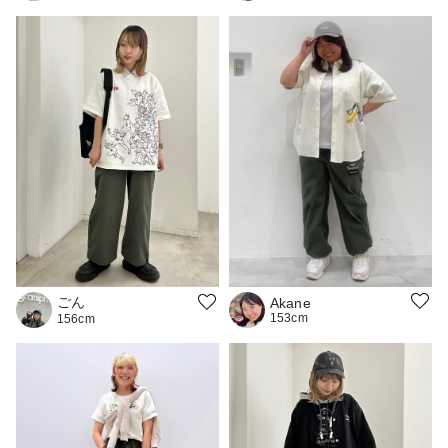
ごん
Akane
153cm
156cm