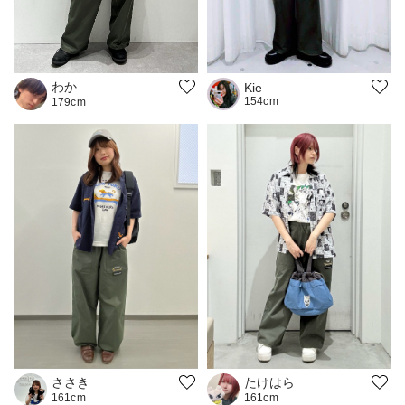
わか
Kie
154cm
179cm
ささき
たけはら
161cm
161cm