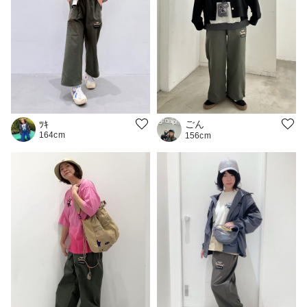
ごん
ﾂｷ
164cm
156cm