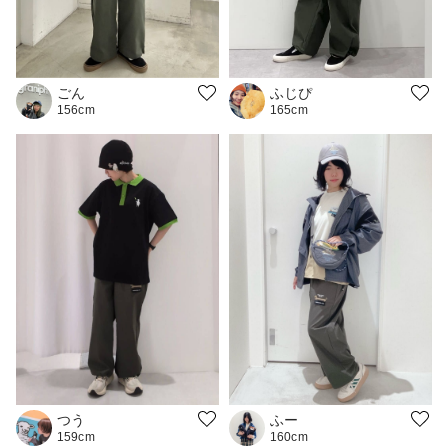
ふじぴ
ごん
165cm
156cm
つう
ふー
159cm
160cm