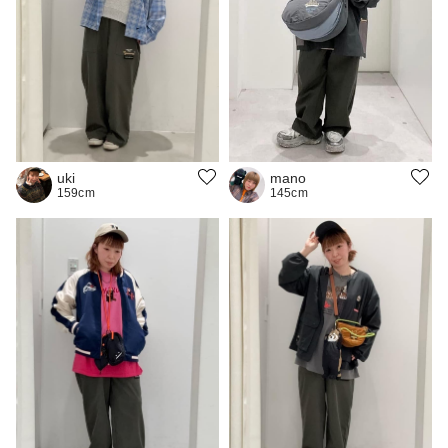
uki
mano
159cm
145cm