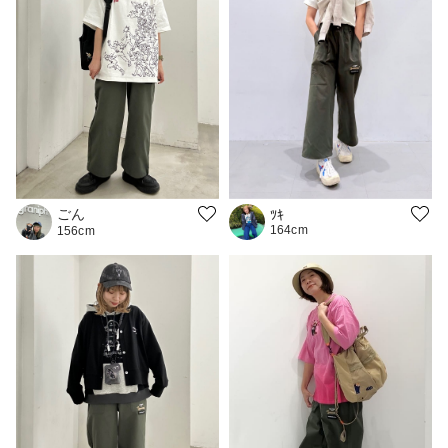
ごん
ﾂｷ
164cm
156cm