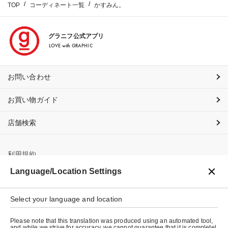
TOP
コーディネート一覧
かすみん。
グラニフ公式アプリ
LOVE with GRAPHIC
お問い合わせ
お買い物ガイド
店舗検索
利用規約
Language/Location Settings
プライバシーポリシー
特定商取引法に基づく表示
Select your language and location
会社概要
Please note that this translation was produced using an automated tool,
and while we strive for accuracy, we cannot guarantee that it is completel