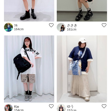
ささき
ﾂｷ
164cm
161cm
ゆう
Kie
154cm
157cm