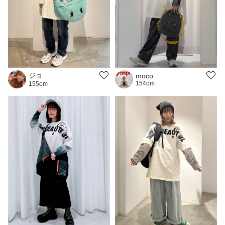
ジョ
moco
154cm
155cm