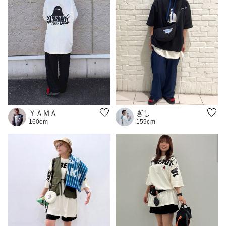
ＹＡＭＡ
ぎし
160cm
159cm