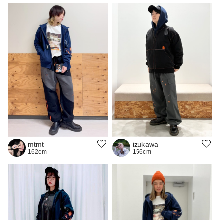
mtmt
izukawa
162cm
156cm