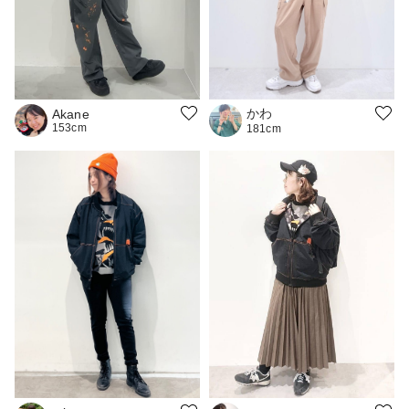
かわ
Akane
153cm
181cm