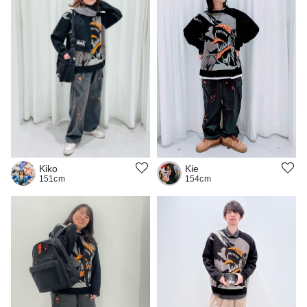
Kie
Kiko
154cm
151cm