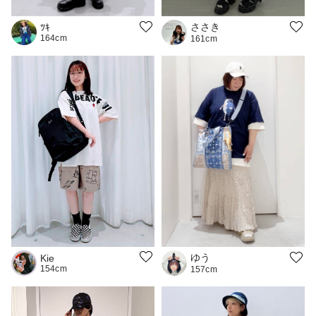
ささき
ﾂｷ
164cm
161cm
ゆう
Kie
154cm
157cm