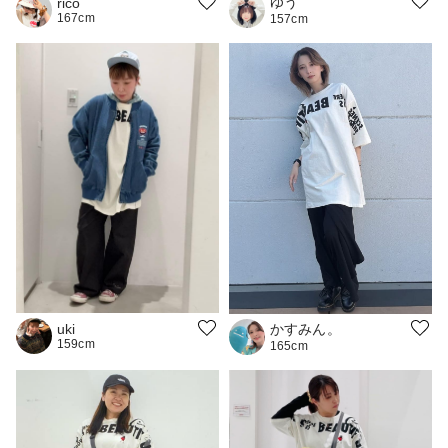
ゆう
rico
167cm
157cm
かすみん。
uki
159cm
165cm