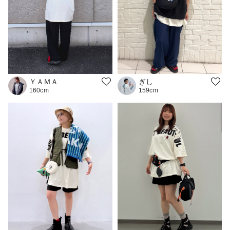
ＹＡＭＡ
ぎし
160cm
159cm