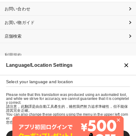
お問い合わせ
お買い物ガイド
店舗検索
利用規約
Language/Location Settings
プライバシーポリシー
特定商取引法に基づく表示
Select your language and location
会社概要
Please note that this translation was produced using an automated tool,
and while we strive for accuracy, we cannot guarantee that it is completel
y correct.
請注意，此翻譯是由自動工具產生的，雖然我們努力追求準確性，但不能保
證其完全正確。
You can also change these options using the menu in the upper left corn
×
er.
您也可以使用左上角的選單來更改這些選項。