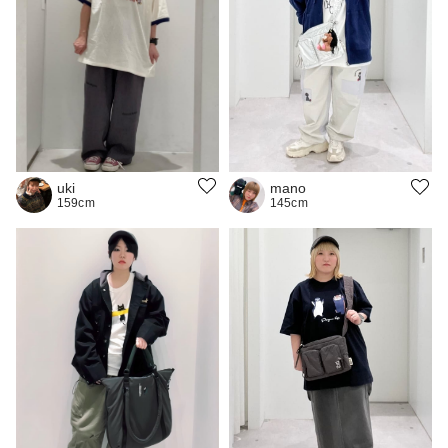
uki
mano
159cm
145cm