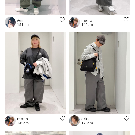
Arii
mano
151cm
145cm
mano
erio
145cm
170cm