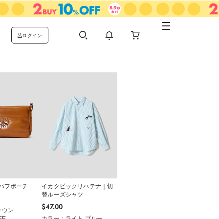
ログイン
パフポーチ
イカクビックリハテナ｜切
替ルーズシャツ
$‌47.00
ラウン
EE
カラー：ライト ブルー