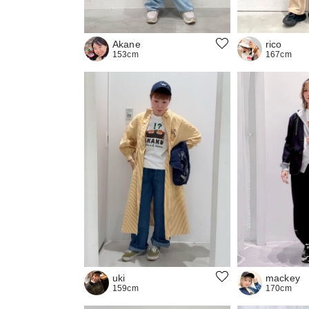
rico
Akane
167cm
153cm
uki
mackey
159cm
170cm