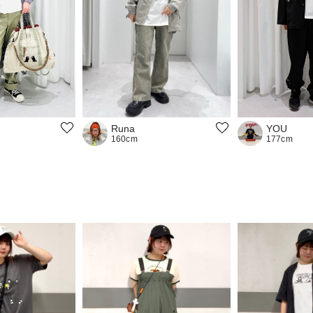
YOU
Runa
177cm
160cm