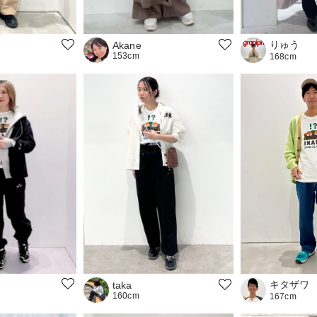
りゅう
Akane
153cm
168cm
キタザワ
taka
160cm
167cm