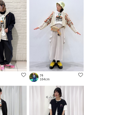
ﾂｷ
164cm