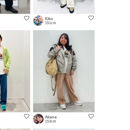
Kiko
151cm
Akane
153cm