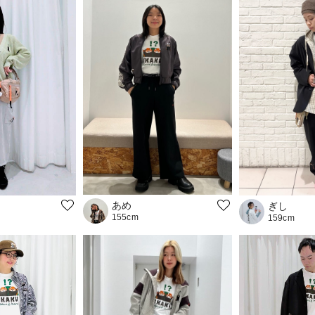
あめ
ぎし
155cm
159cm