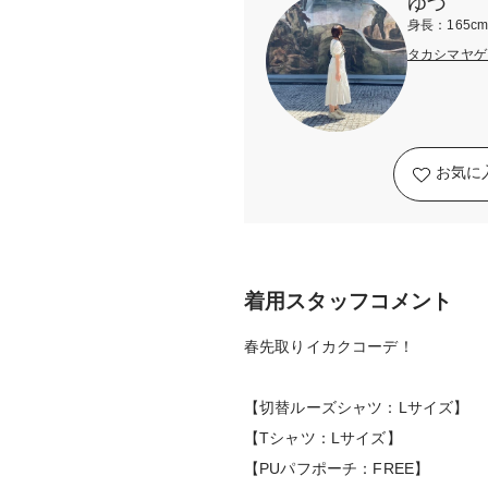
ゆづ
身長：165c
タカシマヤゲ
お気に
着用スタッフコメント
春先取りイカクコーデ！
【切替ルーズシャツ：Lサイズ】
【Tシャツ：Lサイズ】
【PUパフポーチ：FREE】