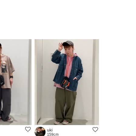
uki
159cm