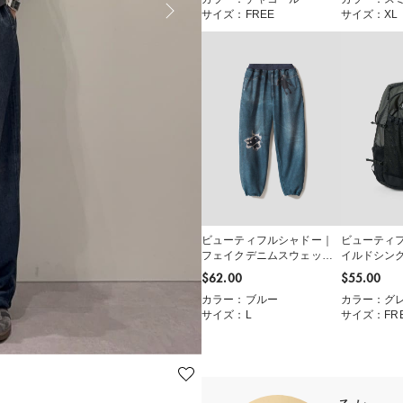
サイズ：FREE
サイズ：XL
ビューティフルシャドー｜
ビューティ
フェイクデニムスウェット
イルドシン
パンツ
ック
$‌62.00
$‌55.00
カラー：ブルー
カラー：グ
サイズ：L
サイズ：FR