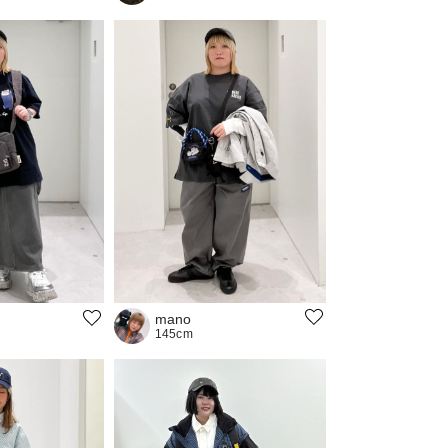
mano
145cm