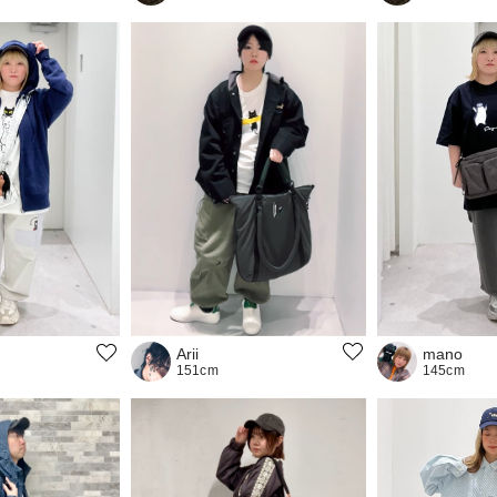
Arii
mano
151cm
145cm