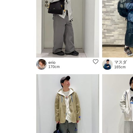
マスダ
erio
170cm
165cm