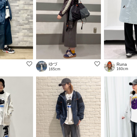
ゆづ
Runa
160cm
165cm