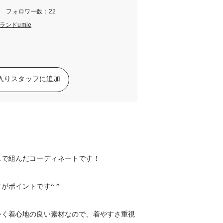
m フォロワー数：22
ンドumie
入りスタッフに追加
ムで組んだコーディネートです！
がポイントです^ ^
かく着心地の良い素材なので、着やすさ重視