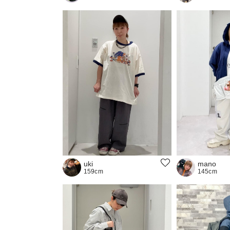
uki
mano
159cm
145cm