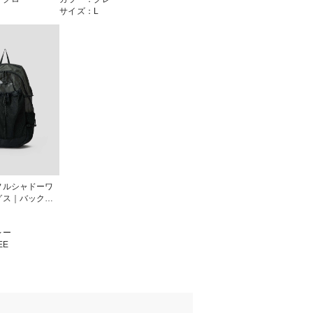
サイズ：L
フルシャドーワ
グス｜バックパ
レー
EE