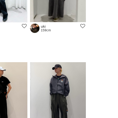
uki
159cm