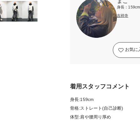
まこ
身長：159c
吉祥寺
お気に
着用スタッフコメント
身長:159cm
骨格:ストレート(自己診断)
体型:肩や腰周り厚め