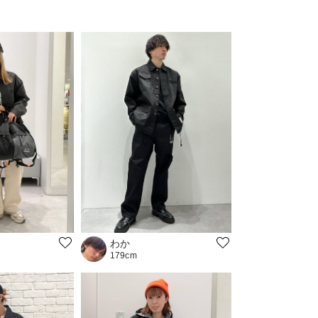
わか
179cm