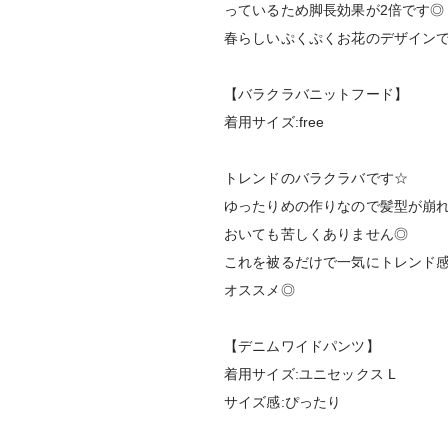
っているため脚長効果が2倍です◎
春らしいぷくぷくお花のデザイン
【バラクラバニットフード】
着用サイズ:free
トレンドのバラクラバです☆
ゆったりめの作りなので髪型が崩
おいても苦しくありません◎
これを被るだけで一気にトレンド
オススメ◎
【デニムワイドパンツ】
着用サイズ:ユニセックス L
サイズ感:ぴったり