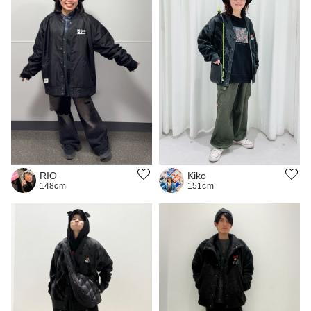
Kiko
RIO
151cm
148cm