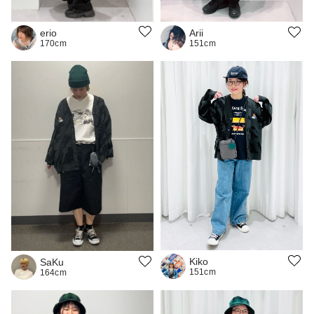
erio
Arii
170cm
151cm
Kiko
SaKu
151cm
164cm