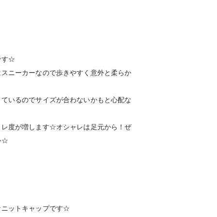
です☆
はスニーカーなので歩きやすく意外と柔らか
しているのでサイズが合わないかもと心配な
ャレ度が増します☆オシャレは足元から！ぜ
か☆
なニットキャップです☆