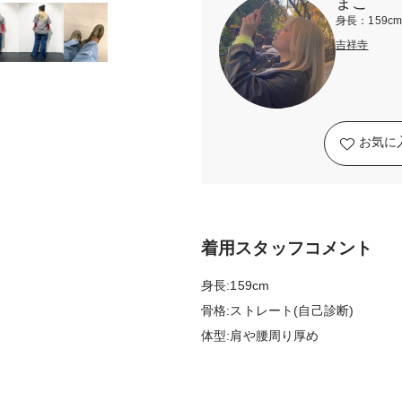
まこ
身長：159c
吉祥寺
お気に
着用スタッフコメント
身長:159cm
骨格:ストレート(自己診断)
体型:肩や腰周り厚め