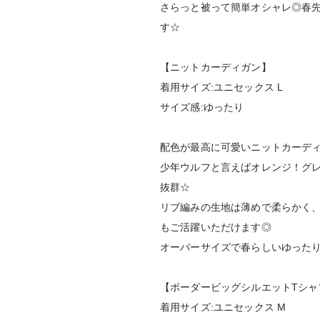
さらっと被って簡単オシャレ◎春
す☆
【ニットカーディガン】
着用サイズ:ユニセックス L
サイズ感:ゆったり
配色が最高に可愛いニットカーデ
少年ウルフと言えばオレンジ！グ
抜群☆
リブ編みの生地は薄めで柔らかく
もご活躍いただけます◎
オーバーサイズで春らしいゆった
【ボーダービッグシルエットTシャ
着用サイズ:ユニセックス M