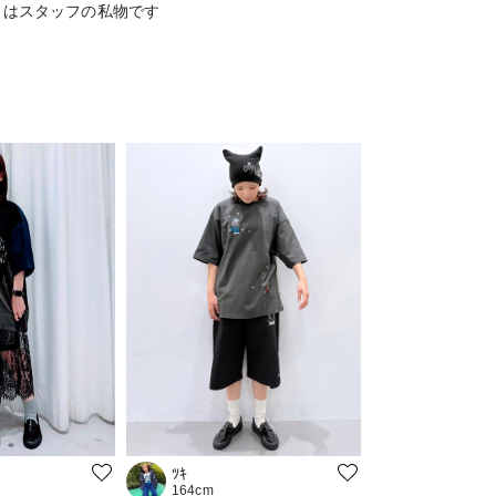
もはスタッフの私物です
ﾂｷ
164cm