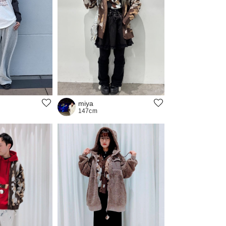
。
miya
147cm