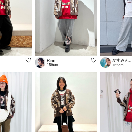
かすみん
Rinn
159cm
165cm