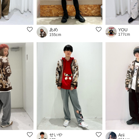
あめ
YOU
177cm
155cm
せいや
Arii