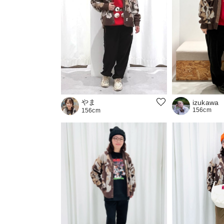
やま
izukawa
156cm
156cm