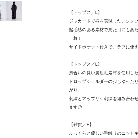
【トップス／L】
ジャカードで柄を表現した、シン
起毛感のある素材で見た目にもあ
一枚！
サイドポケット付きで、ラフに使
【トップス／L】
風合いの良い裏起毛素材を使用し
ドロップショルダーの少しゆった
がり。
刺繍とアップリケ刺繍を組み合わ
ます◎
【雑貨／F】
ふっくらと優しい手触りのニット