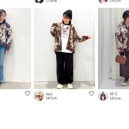
151cm
175cm
ゆう
rico
167cm
157cm