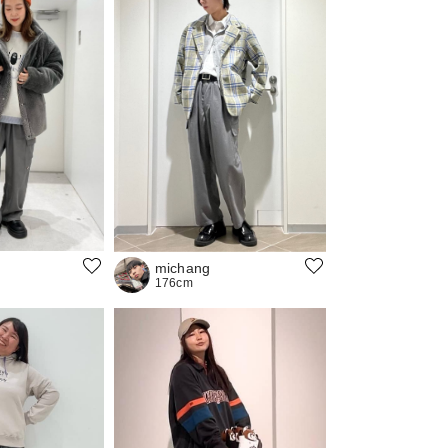
michang
176cm