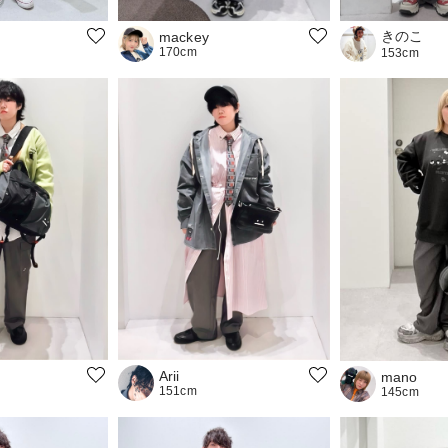
きのこ
mackey
170cm
153cm
Arii
mano
151cm
145cm