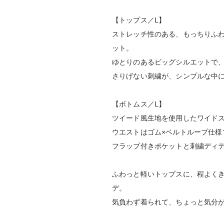
【トップス／L】
ストレッチ性のある、もっちりふ
ット。
ゆとりのあるビッグシルエットで
さりげない刺繍が、シンプルな中
【ボトムス／L】
ツイード風生地を使用したワイド
ウエストはゴム×ベルトループ仕様
フラップ付きポケットと刺繍ディ
ふわっと軽いトップスに、程よく
デ。
気負わず着られて、ちょっと気分