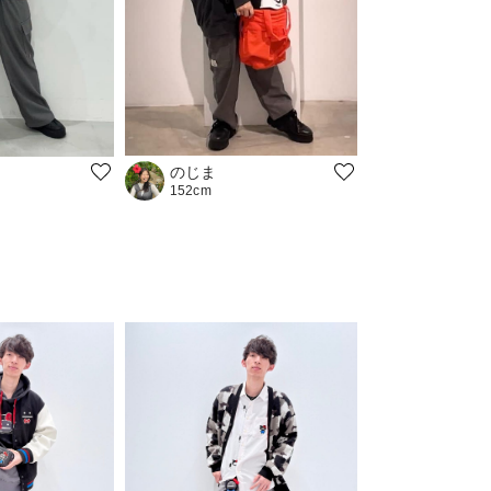
のじま
152cm