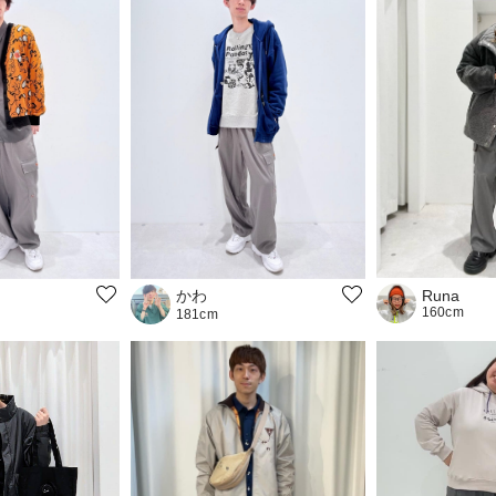
かわ
Runa
160cm
181cm