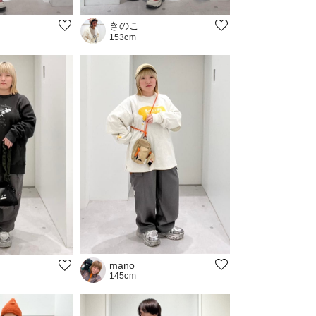
きのこ
153cm
mano
145cm