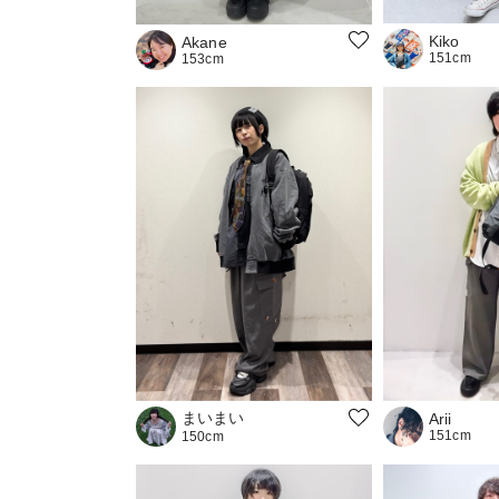
Kiko
Akane
151cm
153cm
まいまい
Arii
151cm
150cm