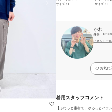
サイズ：L
サイズ：L
かわ
身長：181c
イオンモール
お気に
着用スタッフコメント
【ふわっと素材で、ゆるっとバラ