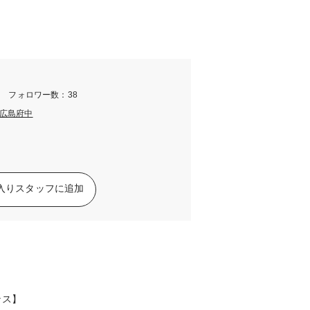
m フォロワー数：38
広島府中
入りスタッフに追加
ンス】