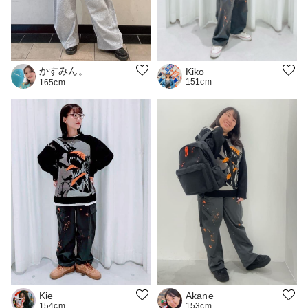
かすみん。
Kiko
151cm
165cm
Kie
Akane
154cm
153cm