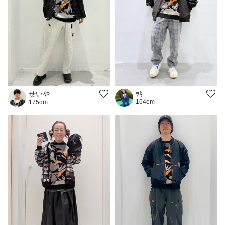
せいや
ﾂｷ
164cm
175cm