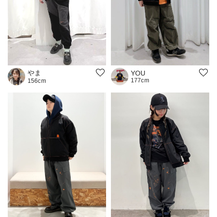
やま
YOU
177cm
156cm