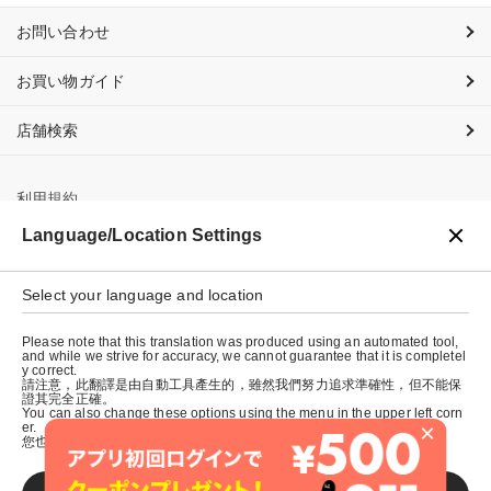
お問い合わせ
お買い物ガイド
店舗検索
利用規約
Language/Location Settings
プライバシーポリシー
Select your language and location
特定商取引法に基づく表示
Please note that this translation was produced using an automated tool,
会社概要
and while we strive for accuracy, we cannot guarantee that it is completel
y correct.
請注意，此翻譯是由自動工具產生的，雖然我們努力追求準確性，但不能保
證其完全正確。
You can also change these options using the menu in the upper left corn
×
er.
您也可以使用左上角的選單來更改這些選項。