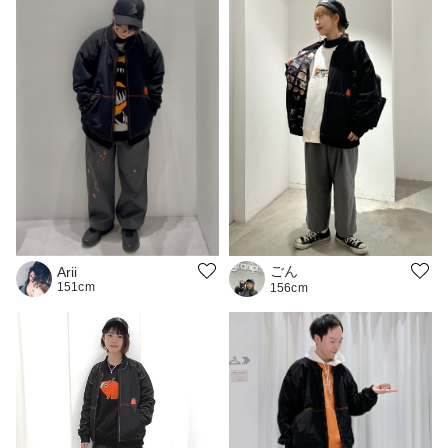
ごん
Arii
151cm
156cm