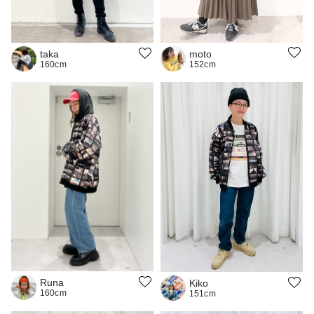
moto
taka
152cm
160cm
Runa
Kiko
160cm
151cm