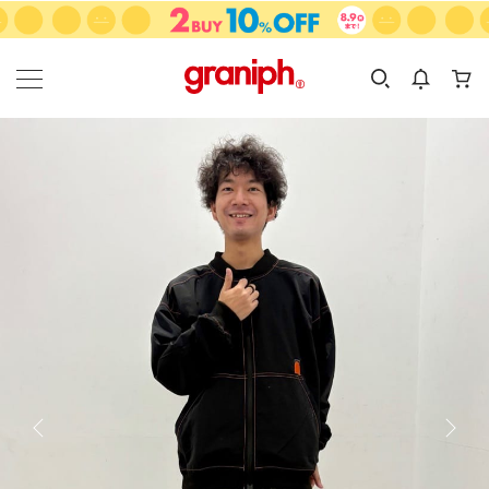
カテゴリーから探す
カテゴリ
サイズ
EN
MEN
KIDS