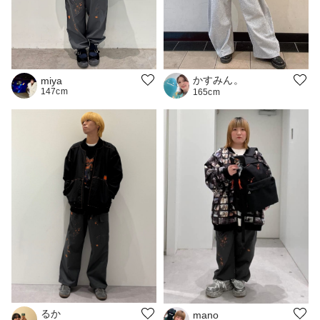
かすみん。
miya
147cm
165cm
るか
mano