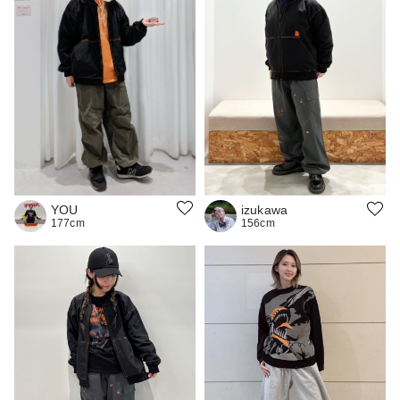
YOU
izukawa
177cm
156cm