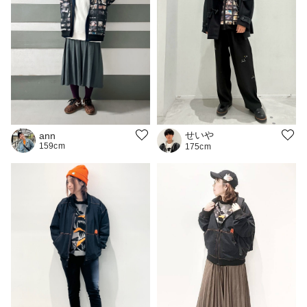
せいや
ann
159cm
175cm