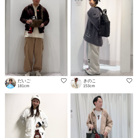
きのこ
だいご
153cm
181cm