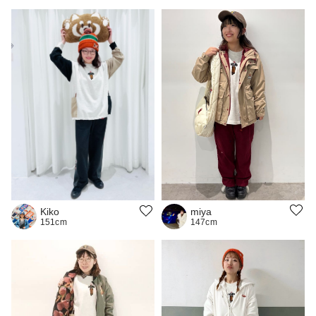
miya
Kiko
147cm
151cm