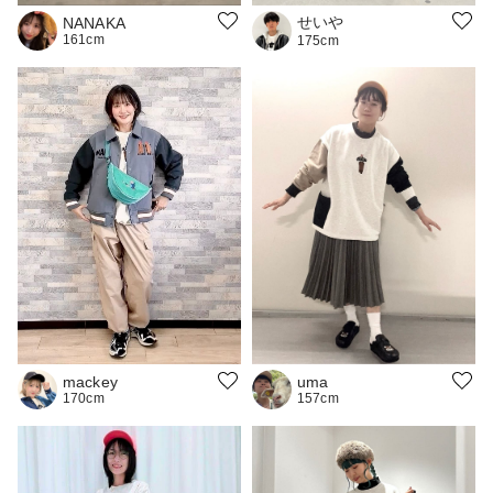
せいや
NANAKA
161cm
175cm
mackey
uma
170cm
157cm