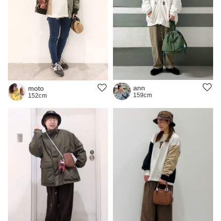
ann
moto
159cm
152cm