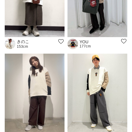
きのこ
YOU
177cm
153cm