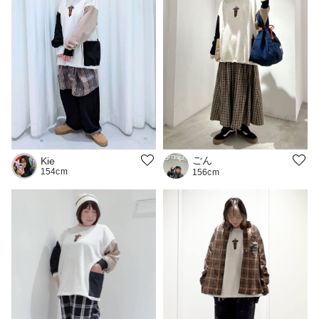
ごん
Kie
154cm
156cm