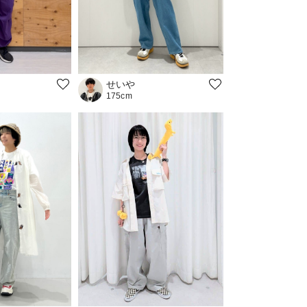
せいや
175cm