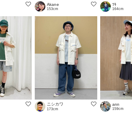
Akane
ﾂｷ
153cm
164cm
ニシカワ
ann
159cm
173cm