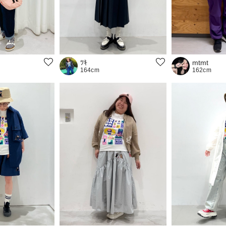
ﾂｷ
mtmt
164cm
162cm