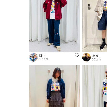
あま
Kiko
151cm
151cm