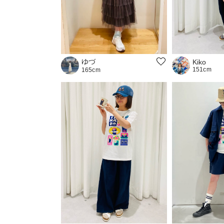
ゆづ
Kiko
151cm
165cm