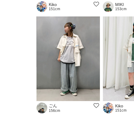
MIKI
Kiko
153cm
151cm
ごん
Kiko
151cm
156cm