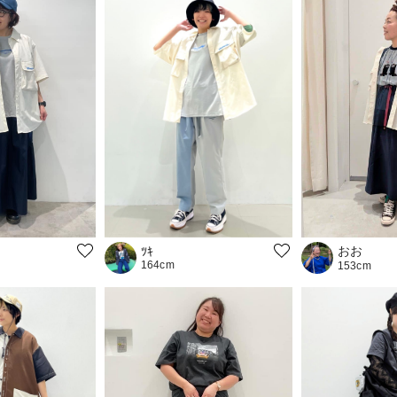
おお
ﾂｷ
164cm
153cm