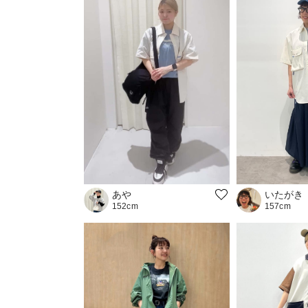
あや
いたがき
152cm
157cm