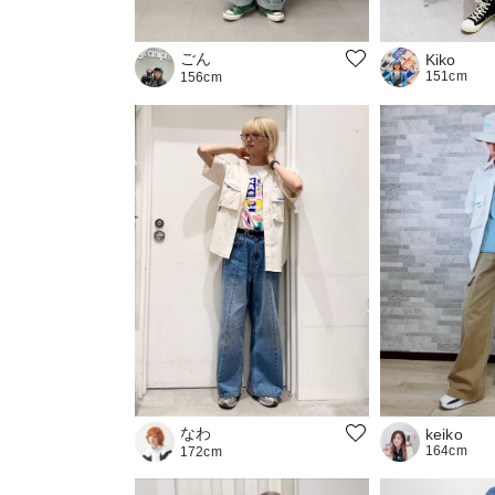
ごん
Kiko
151cm
156cm
なわ
keiko
164cm
172cm