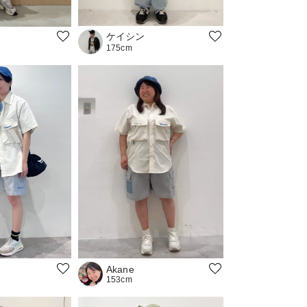
ケイシン
175cm
Akane
153cm