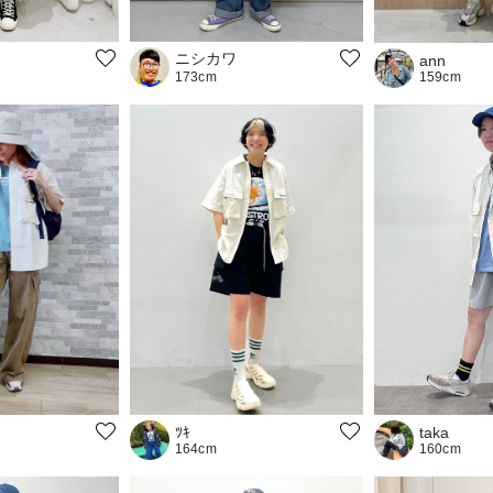
ニシカワ
ann
159cm
173cm
taka
ﾂｷ
160cm
164cm