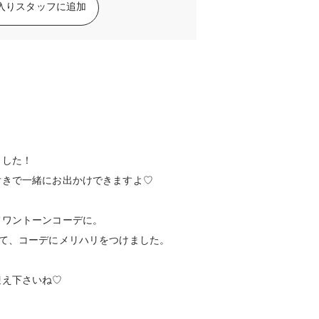
入りスタッフに追加
ました！
付きで一緒にお出かけできますよ♡
てワントーンコーデに。
れて、コーデにメリハリをつけました。
迎え下さいね♡