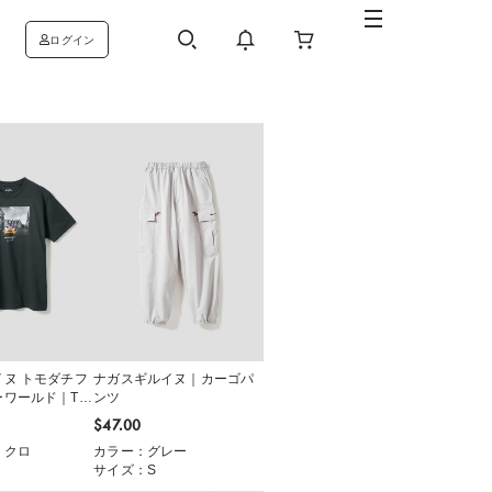
ログイン
ヌ トモダチフ
ナガスギルイヌ｜カーゴパ
ーワールド｜Tシ
ンツ
$‌47.00
ミクロ
カラー：グレー
サイズ：S