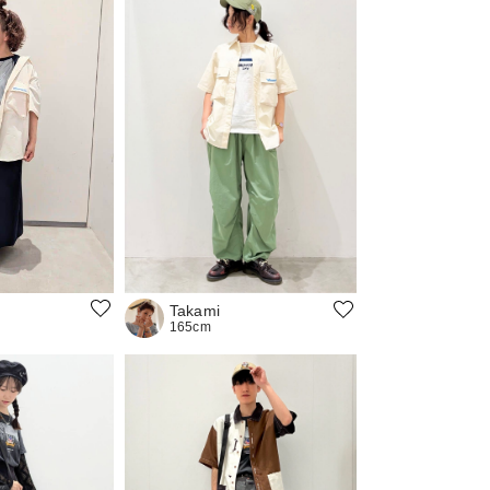
Takami
165cm