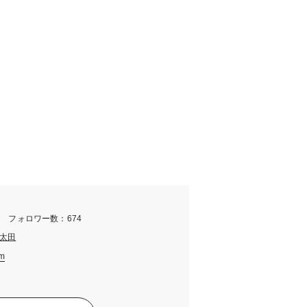
m フォロワー数：674
太田
am