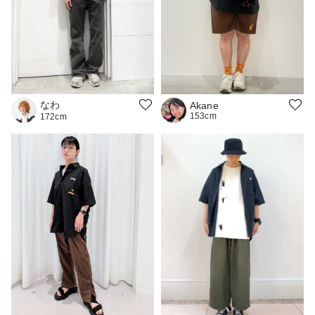
なわ
Akane
153cm
172cm