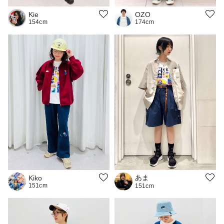
Kie
OZO
154cm
174cm
あま
Kiko
151cm
151cm