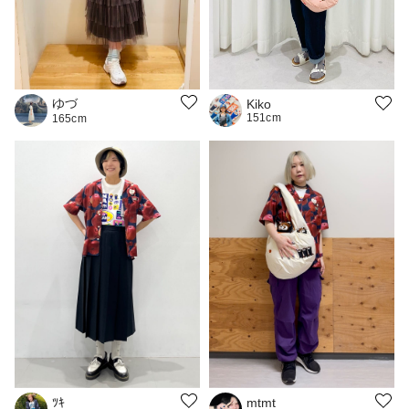
ゆづ
Kiko
151cm
165cm
ﾂｷ
mtmt