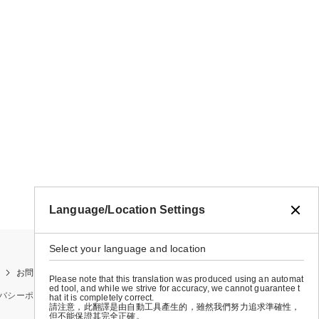
Language/Location Settings
Select your language and location
お問い合わせ
お買い物ガイド
店舗検索
Please note that this translation was produced using an automat
ed tool, and while we strive for accuracy, we cannot guarantee t
バシーポリシー
特定商取引法に基づく表示
会社概要
hat it is completely correct.
請注意，此翻譯是由自動工具產生的，雖然我們努力追求準確性，
但不能保證其完全正確。