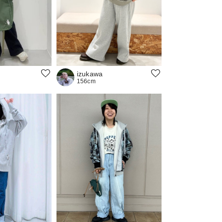
izukawa
156cm