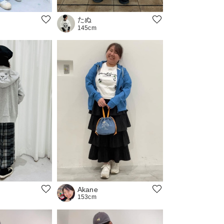
たぬ
145cm
Akane
153cm