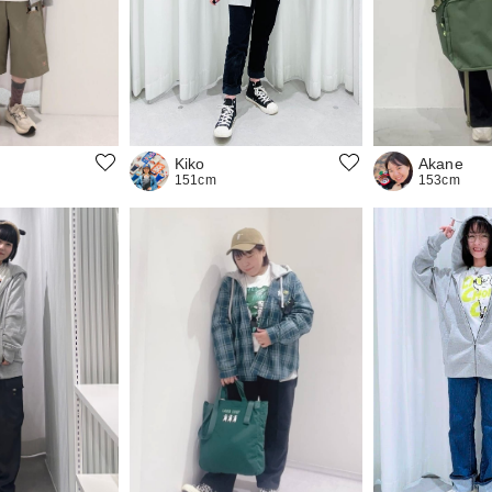
Kiko
Akane
151cm
153cm