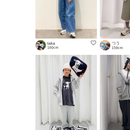
つう
taka
160cm
159cm