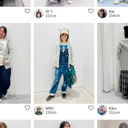
ゆう
Kie
154cm
157cm
MIKI
Kiko
153cm
151cm