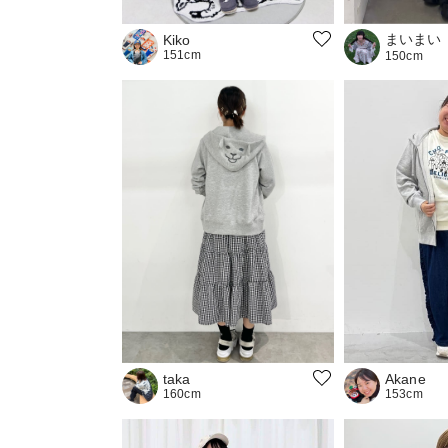
まいまい
Kiko
151cm
150cm
taka
Akane
160cm
153cm