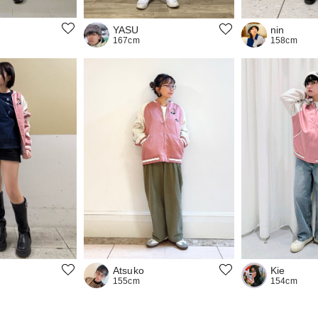
nin
YASU
158cm
167cm
Kie
Atsuko
154cm
155cm