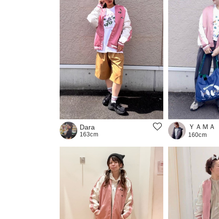
ＹＡＭＡ
Dara
163cm
160cm