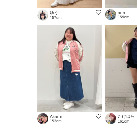
ゆう
ann
159cm
157cm
たけはら
Akane
153cm
161cm