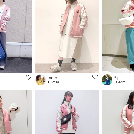
moto
ﾂｷ
152cm
164cm