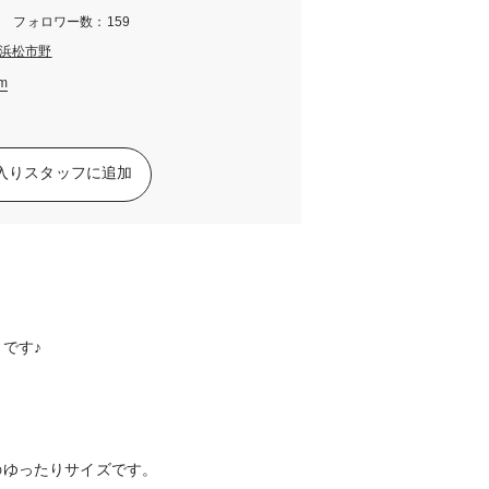
m フォロワー数：159
浜松市野
am
入りスタッフに追加
です♪
のゆったりサイズです。