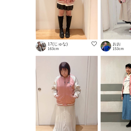
おお
17(じゅな)
153cm
163cm