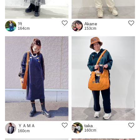
ﾂｷ
Akane
164cm
153cm
ＹＡＭＡ
taka
160cm
160cm