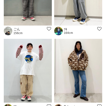
ごん
ﾂｷ
164cm
156cm