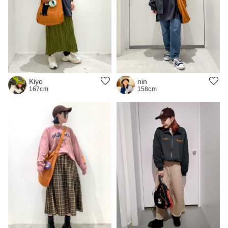
nin
Kiyo
158cm
167cm