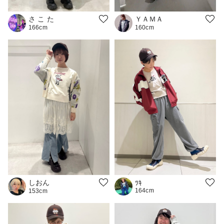
さ こ た
ＹＡＭＡ
166cm
160cm
しおん
ﾂｷ
164cm
153cm