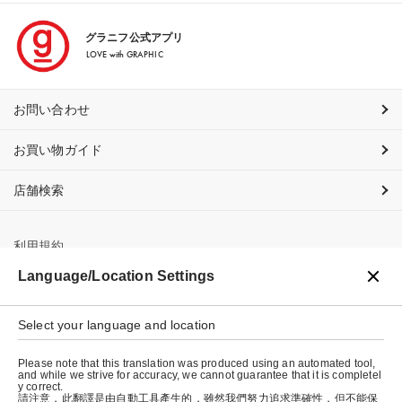
グラニフ公式アプリ
LOVE with GRAPHIC
お問い合わせ
お買い物ガイド
店舗検索
利用規約
Language/Location Settings
プライバシーポリシー
Select your language and location
特定商取引法に基づく表示
Please note that this translation was produced using an automated tool,
会社概要
and while we strive for accuracy, we cannot guarantee that it is completel
y correct.
請注意，此翻譯是由自動工具產生的，雖然我們努力追求準確性，但不能保