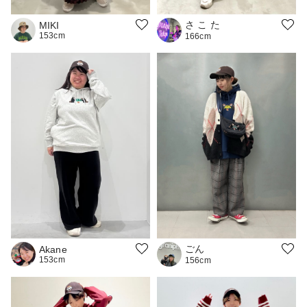
さ こ た
MIKI
153cm
166cm
ごん
Akane
153cm
156cm