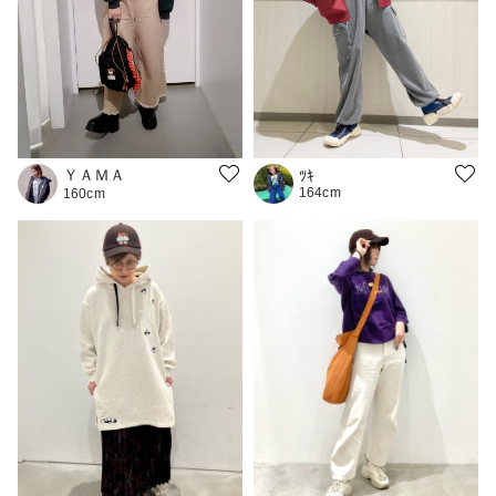
ＹＡＭＡ
ﾂｷ
164cm
160cm