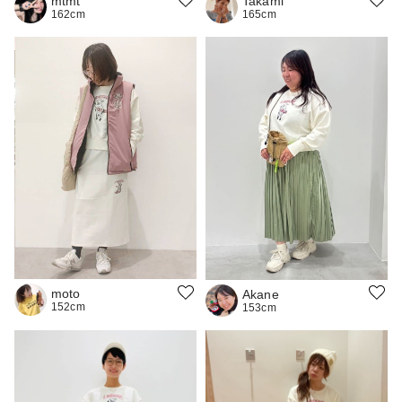
mtmt
Takami
162cm
165cm
moto
Akane
152cm
153cm