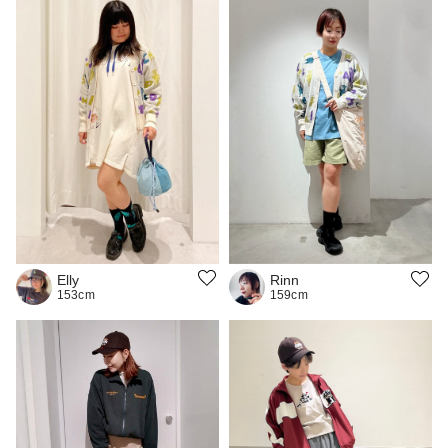
Elly
Rinn
153cm
159cm