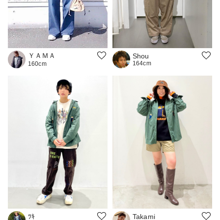
ＹＡＭＡ
Shou
164cm
160cm
ﾂｷ
Takami