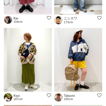
ニシカワ
Kie
154cm
173cm
Kiyo
Takami
167cm
165cm