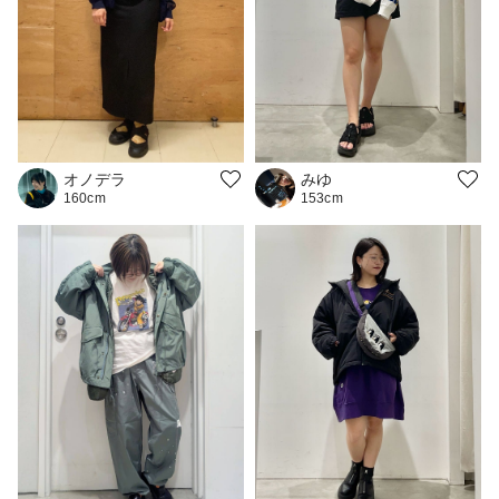
オノデラ
みゆ
160cm
153cm