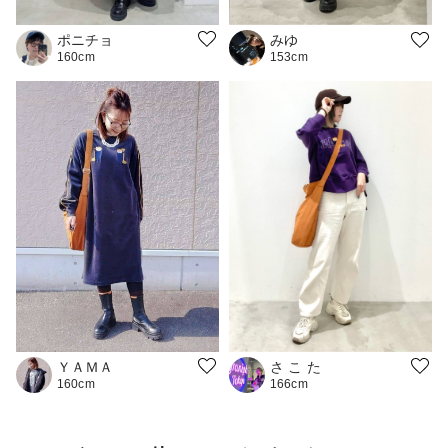
ポニチョ
みゆ
160cm
153cm
さ こ た
ＹＡＭＡ
166cm
160cm