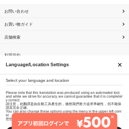
お問い合わせ
お買い物ガイド
店舗検索
利用規約
Language/Location Settings
プライバシーポリシー
特定商取引法に基づく表示
Select your language and location
会社概要
Please note that this translation was produced using an automated tool,
and while we strive for accuracy, we cannot guarantee that it is completel
y correct.
請注意，此翻譯是由自動工具產生的，雖然我們努力追求準確性，但不能保
證其完全正確。
You can also change these options using the menu in the upper left corn
×
er.
您也可以使用左上角的選單來更改這些選項。