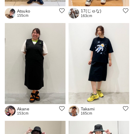
17(じゅな)
Atsuko
155cm
163cm
Takami
Akane
165cm
153cm