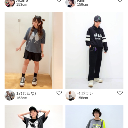
Rinn
Akane
159cm
153cm
17(じゅな)
イガラシ
163cm
158cm