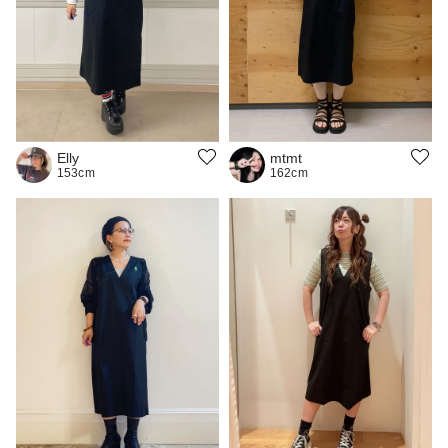
Elly
mtmt
153cm
162cm