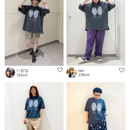
いおな
nin
158cm
163cm