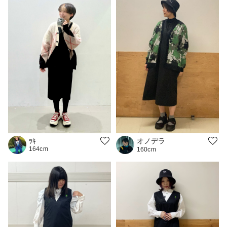
オノデラ
ﾂｷ
164cm
160cm