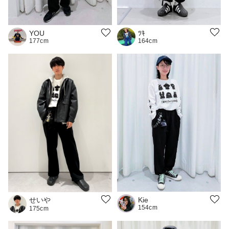
ﾂｷ
YOU
164cm
177cm
せいや
Kie
154cm
175cm