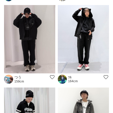
つう
ﾂｷ
164cm
159cm