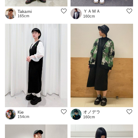
ＹＡＭＡ
Takami
165cm
160cm
オノデラ
Kie
154cm
160cm