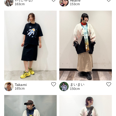
Akane
153cm
163cm
まいまい
Takami
165cm
150cm