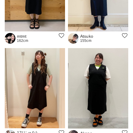
mtmt
Atsuko
162cm
155cm
17(じゅな)