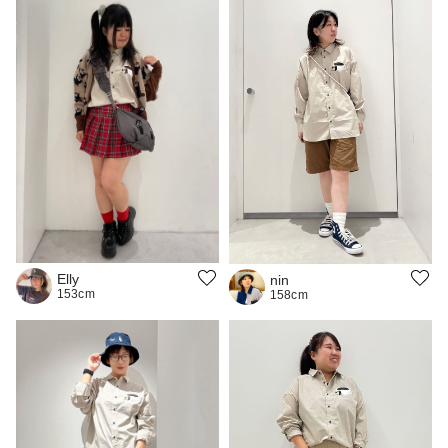
Elly
nin
153cm
158cm