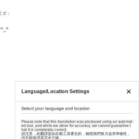
サイズ：
_^
Language/Location Settings
Select your language and location
Please note that this translation was produced using an automat
ed tool, and while we strive for accuracy, we cannot guarantee t
hat it is completely correct.
請注意，此翻譯是由自動工具產生的，雖然我們努力追求準確性，
但不能保證其完全正確。