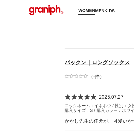
WOMEN
MEN
KIDS
パックン｜ロングソックス
（-件）
2025.07.27
ニックネーム：イネボウ / 性別：女性 /
購入サイズ：S / 購入カラー：ホワ
かかし先生の任犬が、可愛いか