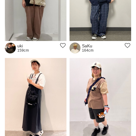
uki
SaKu
159cm
164cm