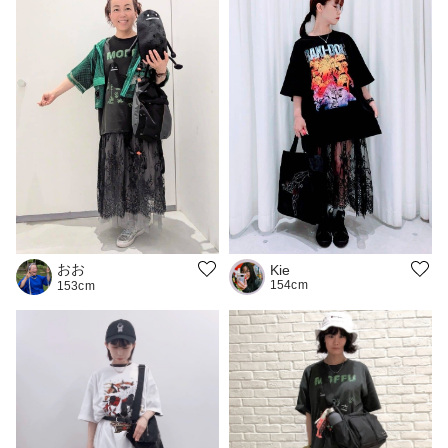
おお
Kie
154cm
153cm