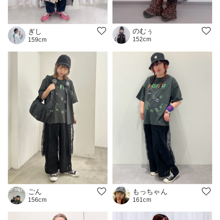
のむぅ
ぎし
152cm
159cm
ごん
もっちゃん
156cm
161cm