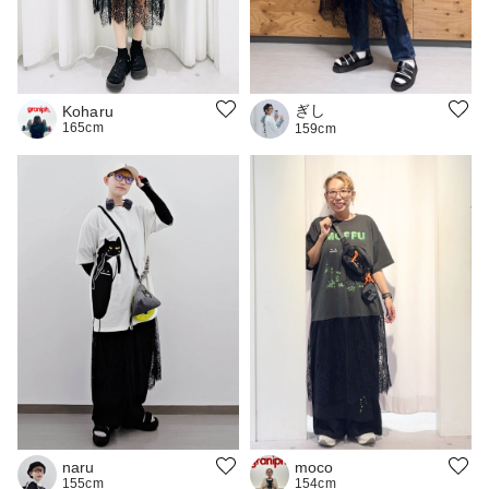
ぎし
Koharu
165cm
159cm
naru
moco
155cm
154cm