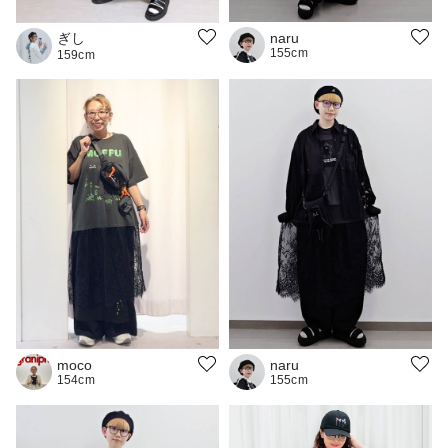
ぎし
naru
155cm
159cm
naru
moco
155cm
154cm