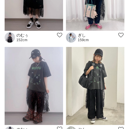
のむぅ
ぎし
152cm
159cm