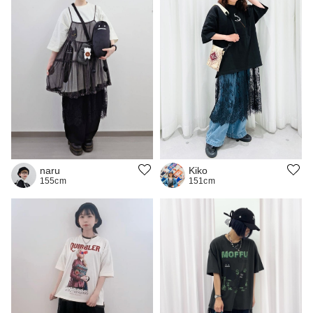
naru
Kiko
155cm
151cm