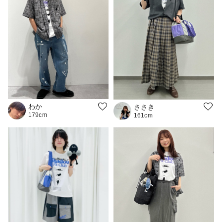
わか
ささき
179cm
161cm