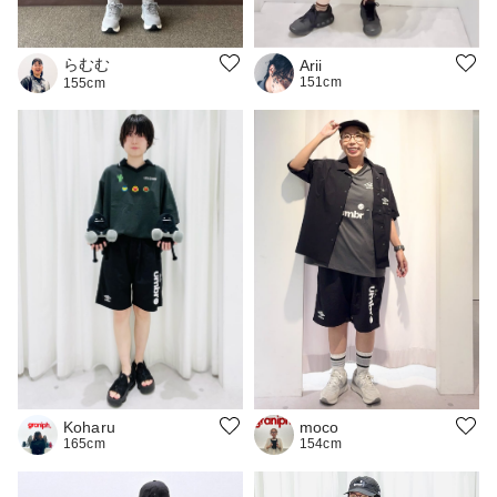
らむむ
Arii
151cm
155cm
moco
Koharu
154cm
165cm