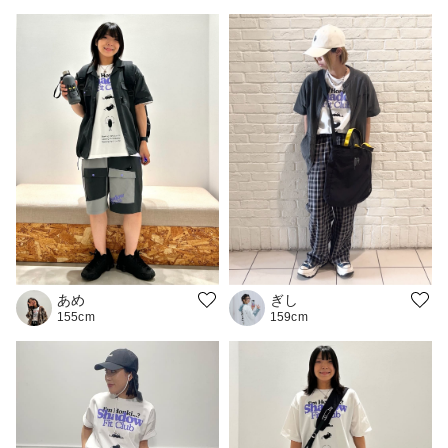
あめ
ぎし
155cm
159cm