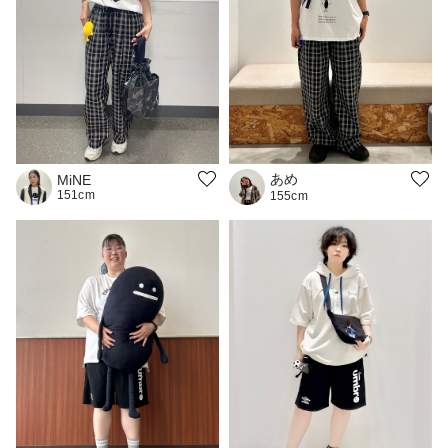
あめ
MiNE
151cm
155cm